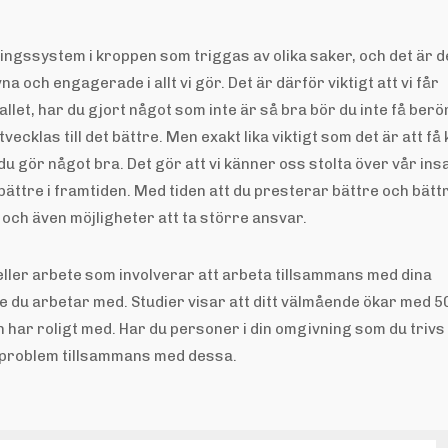
ingssystem i kroppen som triggas av olika saker, och det är d
 och engagerade i allt vi gör. Det är därför viktigt att vi får
vfallet, har du gjort något som inte är så bra bör du inte få ber
vecklas till det bättre. Men exakt lika viktigt som det är att få 
du gör något bra. Det gör att vi känner oss stolta över vår ins
bättre i framtiden. Med tiden att du presterar bättre och bätt
ch även möjligheter att ta större ansvar.
eller arbete som involverar att arbeta tillsammans med dina
 de du arbetar med. Studier visar att ditt välmående ökar med 5
h har roligt med. Har du personer i din omgivning som du triv
ösa problem tillsammans med dessa.