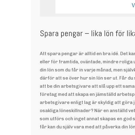
V
Spara pengar – lika lön för li
Att spara pengar är alltid en bra idé. Det ka
eller för framtida, oväntade, mindre roliga
din lön som du får in varje månad, men själv
därför att se över hur sin lön ser ut. Får 
att be din arbetsgivare att slå upp ett sam
företag med att skapa en jämställd arbetspl
arbetsgivare enligt lag är skyldig att göra
osakliga löneskillnader? När en anställd ve
som utförs och inget annat skapas en god s
får kan du själv vara med att påverka din 