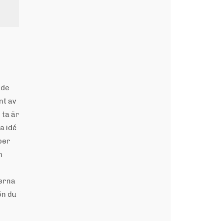
nde
nt av
 ta är
a idé
per
n
terna
ön du