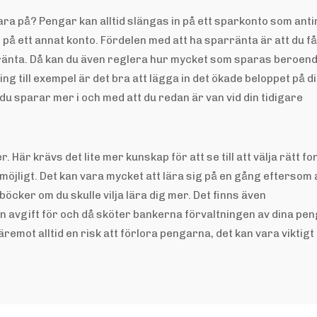
para på? Pengar kan alltid slängas in på ett sparkonto som ant
på ett annat konto. Fördelen med att ha sparränta är att du f
 ränta. Då kan du även reglera hur mycket som sparas beroen
ng till exempel är det bra att lägga in det ökade beloppet på di
du sparar mer i och med att du redan är van vid din tidigare
 Här krävs det lite mer kunskap för att se till att välja rätt f
möjligt. Det kan vara mycket att lära sig på en gång eftersom 
öcker om du skulle vilja lära dig mer. Det finns även
 avgift för och då sköter bankerna förvaltningen av dina pe
äremot alltid en risk att förlora pengarna, det kan vara viktigt 