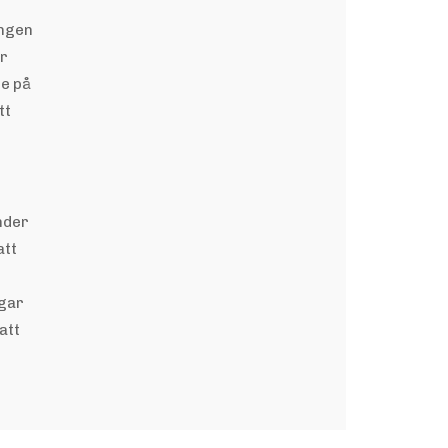
ingen
år
de på
tt
onder
att
ngar
att