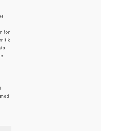
et
öm för
kritik
ats
re
0
s med