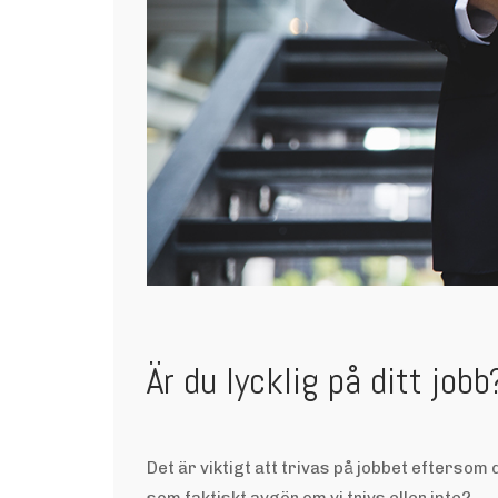
Är du lycklig på ditt jobb
Det är viktigt att trivas på jobbet efterso
som faktiskt avgör om vi trivs eller inte?