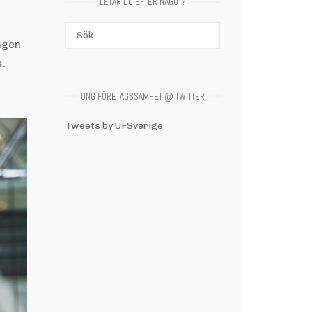
LETAR DU EFTER NÅGOT?
Sök
SÖK
ingen
efter:
s.
UNG FÖRETAGSSAMHET @ TWITTER
Tweets by UFSverige