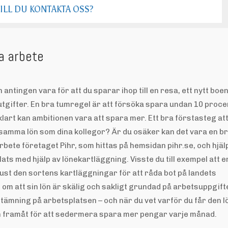
ILL DU KONTAKTA OSS?
ka arbete
n antingen vara för att du sparar ihop till en resa, ett nytt boe
 utgifter. En bra tumregel är att försöka spara undan 10 proce
klart kan ambitionen vara att spara mer. Ett bra förstasteg att
du samma lön som dina kollegor? Är du osäker kan det vara en br
arbete företaget Pihr, som hittas på hemsidan pihr.se, och hjäl
ats med hjälp av lönekartläggning. Visste du till exempel att e
 just den sortens kartläggningar för att råda bot på landets
t om att sin lön är skälig och sakligt grundad på arbetsuppgif
tämning på arbetsplatsen – och när du vet varför du får den l
lön framåt för att sedermera spara mer pengar varje månad.