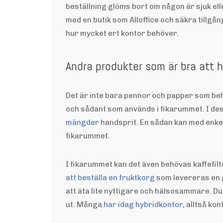
beställning glöms bort om någon är sjuk el
med en butik som Alloffice och säkra tillgå
hur mycket ert kontor behöver.
Andra produkter som är bra att 
Det är inte bara pennor och papper som beh
och sådant som används i fikarummet. I dessa
mängder
handsprit. En sådan kan med enke
fikarummet.
I fikarummet kan det även behövas kaffefil
att beställa en fruktkorg
som levereras en g
att äta lite nyttigare och hälsosammare. 
ut. Många
har idag hybridkontor
, alltså ko