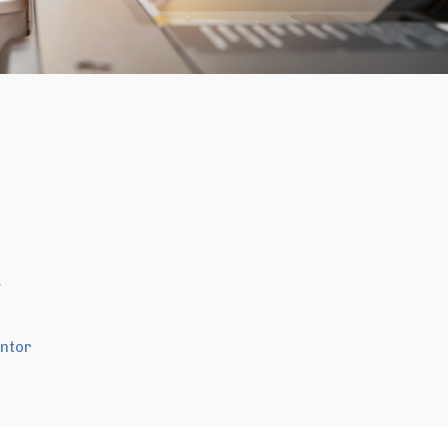
v
ontor