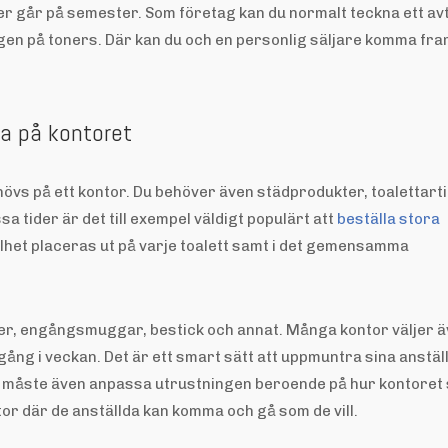
ler går på semester. Som företag kan du normalt teckna ett av
ngen på toners. Där kan du och en personlig säljare komma fram
ha på kontoret
övs på ett kontor. Du behöver även städprodukter, toalettarti
 tider är det till exempel väldigt populärt att
beställa stora
lhet placeras ut på varje toalett samt i det gemensamma
ter, engångsmuggar, bestick och annat. Många kontor väljer 
ång i veckan. Det är ett smart sätt att uppmuntra sina anstäl
Du måste även anpassa utrustningen beroende på hur kontoret
ntor där de anställda kan komma och gå som de vill.