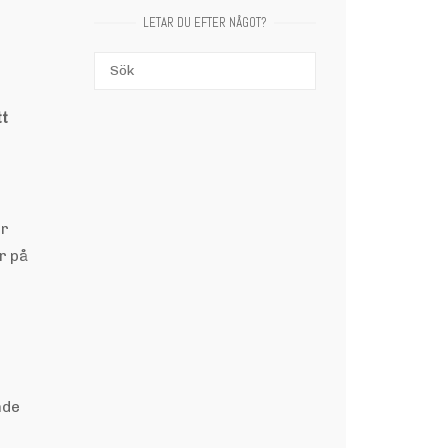
LETAR DU EFTER NÅGOT?
Sök
SÖK
efter:
tt
er
er på
nde