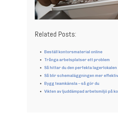
Related Posts:
Beställ kontorsmaterial online
Trånga arbetsplatser ett problem
Så hittar du den perfekta lagerlokalen
Så blir schemaläggningen mer effekti
Bygg teamkänsla – så gör du
Vikten av ljuddämpad arbetsmiljö på k