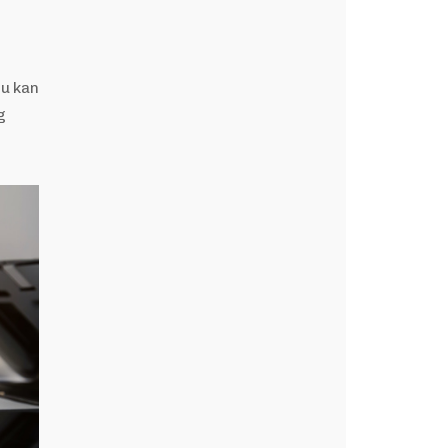
Du kan
g