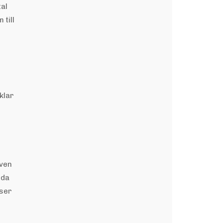
tal
 till
klar
även
lda
 ser